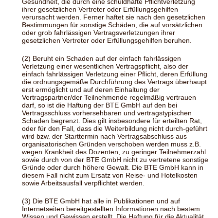
Gesundheit, die durch eine schuldhafte Pflichtverletzung
ihrer gesetzlichen Vertreter oder Erfüllungsgehilfen
verursacht werden. Ferner haftet sie nach den gesetzlichen
Bestimmungen für sonstige Schäden, die auf vorsätzlichen
oder grob fahrlässigen Vertragsverletzungen ihrer
gesetzlichen Vertreter oder Erfüllungsgehilfen beruhen.
(2) Beruht ein Schaden auf der einfach fahrlässigen
Verletzung einer wesentlichen Vertragspflicht, also der
einfach fahrlässigen Verletzung einer Pflicht, deren Erfüllung
die ordnungsgemäße Durchführung des Vertrags überhaupt
erst ermöglicht und auf deren Einhaltung der
Vertragspartner/der Teilnehmende regelmäßig vertrauen
darf, so ist die Haftung der BTE GmbH auf den bei
Vertragsschluss vorhersehbaren und vertragstypischen
Schaden begrenzt. Dies gilt insbesondere für erteilten Rat,
oder für den Fall, dass die Weiterbildung nicht durch-geführt
wird bzw. der Starttermin nach Vertragsabschluss aus
organisatorischen Gründen verschoben werden muss z.B.
wegen Krankheit des Dozenten, zu geringer Teilnehmerzahl
sowie durch von der BTE GmbH nicht zu vertretene sonstige
Gründe oder durch höhere Gewalt. Die BTE GmbH kann in
diesem Fall nicht zum Ersatz von Reise- und Hotelkosten
sowie Arbeitsausfall verpflichtet werden.
(3) Die BTE GmbH hat alle in Publikationen und auf
Internetseiten bereitgestellten Informationen nach bestem
Wissen und Gewissen erstellt. Die Haftung für die Aktualität,