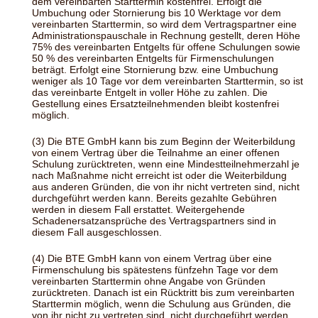
dem vereinbarten Starttermin kostenfrei. Erfolgt die
Umbuchung oder Stornierung bis 10 Werktage vor dem
vereinbarten Starttermin, so wird dem Vertragspartner eine
Administrationspauschale in Rechnung gestellt, deren Höhe
75% des vereinbarten Entgelts für offene Schulungen sowie
50 % des vereinbarten Entgelts für Firmenschulungen
beträgt. Erfolgt eine Stornierung bzw. eine Umbuchung
weniger als 10 Tage vor dem vereinbarten Starttermin, so ist
das vereinbarte Entgelt in voller Höhe zu zahlen. Die
Gestellung eines Ersatzteilnehmenden bleibt kostenfrei
möglich.
(3) Die BTE GmbH kann bis zum Beginn der Weiterbildung
von einem Vertrag über die Teilnahme an einer offenen
Schulung zurücktreten, wenn eine Mindestteilnehmerzahl je
nach Maßnahme nicht erreicht ist oder die Weiterbildung
aus anderen Gründen, die von ihr nicht vertreten sind, nicht
durchgeführt werden kann. Bereits gezahlte Gebühren
werden in diesem Fall erstattet. Weitergehende
Schadenersatzansprüche des Vertragspartners sind in
diesem Fall ausgeschlossen.
(4) Die BTE GmbH kann von einem Vertrag über eine
Firmenschulung bis spätestens fünfzehn Tage vor dem
vereinbarten Starttermin ohne Angabe von Gründen
zurücktreten. Danach ist ein Rücktritt bis zum vereinbarten
Starttermin möglich, wenn die Schulung aus Gründen, die
von ihr nicht zu vertreten sind, nicht durchgeführt werden