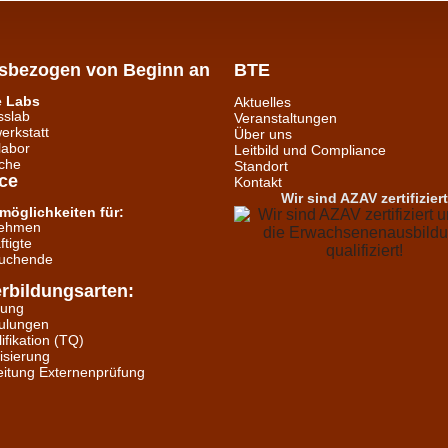
isbezogen von Beginn an
BTE
e Labs
Aktuelles
sslab
Veranstaltungen
erkstatt
Über uns
labor
Leitbild und Compliance
che
Standort
ce
Kontakt
Wir sind AZAV zertifiziert
möglichkeiten für:
nehmen
tigte
suchende
rbildungsarten:
dung
ulungen
lifikation (TQ)
isierung
eitung Externenprüfung