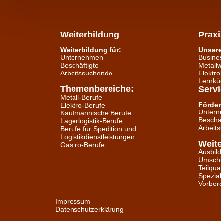
Weiterbildung
Prax
Weiterbildung für:
Unser
Unternehmen
Busine
Beschäftigte
Metallw
Arbeitssuchende
Elektro
Lernkü
Themenbereiche:
Servi
Metall-Berufe
Förder
Elektro-Berufe
Unter
Kaufmännische Berufe
Beschäf
Lagerlogistik-Berufe
Arbeit
Berufe für Spedition und
Logistikdienstleistungen
Weite
Gastro-Berufe
Ausbil
Umsch
Teilqua
Spezial
Vorber
Impressum
Datenschutzerklärung