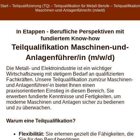
Start
–
Teilqualifizierung (TQ)
–
Teilqualifikation für Metall-Berufe
–
Teilqualifikation
Maschinen-und-Anlagenführer/in (m/w/d)
In Etappen - Berufliche Perspektiven mit
fundiertem Know-how
Teilqualifikation Maschinen-und-
Anlagenführer/in (m/w/d)
Die Metall- und Elektroindustrie ist ein wichtiger
Wirtschaftszweig mit stetigem Bedarf an qualifizierten
Fachkräften. Unsere Teilqualifikation zum/zur Maschinen-
und Anlagenführer/-in bietet Ihnen einen
praxisorientierten Einstieg in diesen Bereich. Sie
erwerben fundierte Kenntnisse und Fertigkeiten, um
moderne Maschinen und Anlagen sicher zu bedienen
und zu überwachen.
Warum eine Teilqualifikation?
Flexibilität:
Sie erlernen gezielt die Fähigkeiten, die
Sie für den Beruf benötigen.