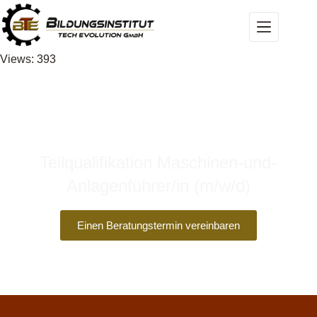
Views: 393
In Etappen zum Berufsabschluss
Teilqualifikation Maschinen-und-
Anlagenführer/in (m/w/d)
im BTE - Bildungsinstitut
Einen Beratungstermin vereinbaren