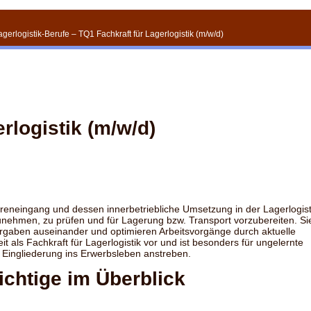
Lagerlogistik-Berufe
–
TQ1 Fachkraft für Lagerlogistik (m/w/d)
rlogistik (m/w/d)
reneingang und dessen innerbetriebliche Umsetzung in der Lagerlogist
unehmen, zu prüfen und für Lagerung bzw. Transport vorzubereiten. Si
Vorgaben auseinander und optimieren Arbeitsvorgänge durch aktuelle
it als Fachkraft für Lagerlogistik vor und ist besonders für ungelernte
e Eingliederung ins Erwerbsleben anstreben.
ichtige im Überblick