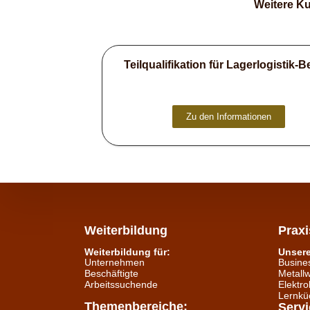
Weitere Ku
Teilqualifikation für Lagerlogistik-B
Zu den Informationen
Weiterbildung
Prax
Weiterbildung für:
Unser
Unternehmen
Busine
Beschäftigte
Metallw
Arbeitssuchende
Elektro
Lernkü
Themenbereiche:
Servi