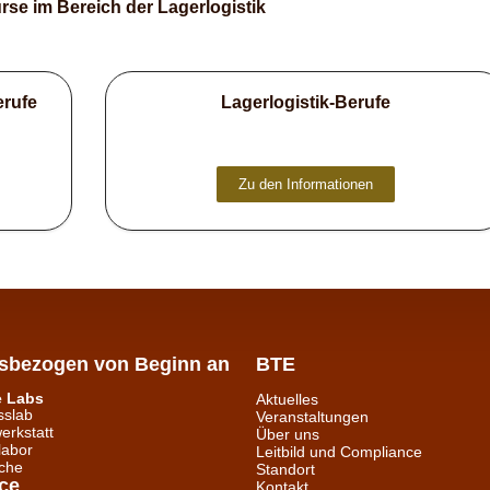
rse im Bereich der Lagerlogistik
erufe
Lagerlogistik-Berufe
Zu den Informationen
isbezogen von Beginn an
BTE
e Labs
Aktuelles
sslab
Veranstaltungen
erkstatt
Über uns
labor
Leitbild und Compliance
che
Standort
ce
Kontakt