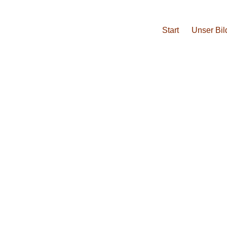
Start
Unser Bi
ewerblich - technischen Bereich
Lagerlogistik (m/w/d)