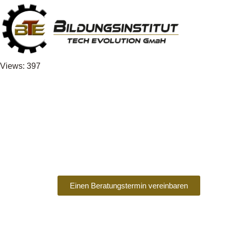
Views: 397
Teilqualifikation (TQ) im g
TQ1 Fachkraft für 
im BTE - Bildungsinstitut
Einen Beratungstermin vereinbaren