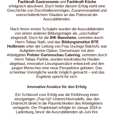
Fachkraft Gastronomie
und
Fachkraft Küche
erfolgreich absolviert. Doch hinter diesem Erfolg steht eine
Geschichte von Durchhaltevermögen, Zusammenarbeit und
unerschütterlichem Glauben an das Potenzial der
Auszubildenden.
Nach ihrem ersten Schuljahr wurden die Auszubildenden
von einem anderen Bildungsträger als „unschulbar“
eingestuft. Doch für die
IHK Mannheim
, vertreten durch
Herrn Tobias Nath, und das
Bildungsinstitut BTE
Heilbronn
unter der Leitung von Frau Gyöngyi Bakhshi, war
Aufgeben keine Option. Gemeinsam mit dem
Arbeitgeber
Polster Gartenschau Catering
, vertreten durch
Herrn Tobias Parthie, wurden bürokratische Hürden
abgebaut, innovative Lösungsansätze entwickelt und den
jungen Menschen eine neue Perspektive geboten. Das
scheinbar Unmögliche wurde möglich gemacht – und das
Ergebnis spricht für sich.
Innovative Ansätze für den Erfolg
Ein Schlüssel zum Erfolg war die Einführung eines
einzigartigen „Pop-Up“-Unterrichtsmodells, das den
Unterricht direkt in die Räumlichkeiten des Arbeitgebers
verlagerte. Der Projektstart erfolgte im Januar 2024 in
Ladenburg, bevor die Auszubildenden ab Juni ihre