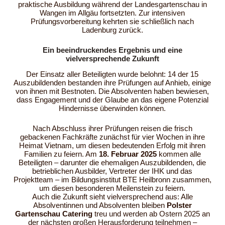
praktische Ausbildung während der Landesgartenschau in
Wangen im Allgäu fortsetzten. Zur intensiven
Prüfungsvorbereitung kehrten sie schließlich nach
Ladenburg zurück.
Ein beeindruckendes Ergebnis und eine
vielversprechende Zukunft
Der Einsatz aller Beteiligten wurde belohnt: 14 der 15
Auszubildenden bestanden ihre Prüfungen auf Anhieb, einige
von ihnen mit Bestnoten. Die Absolventen haben bewiesen,
dass Engagement und der Glaube an das eigene Potenzial
Hindernisse überwinden können.
Nach Abschluss ihrer Prüfungen reisen die frisch
gebackenen Fachkräfte zunächst für vier Wochen in ihre
Heimat Vietnam, um diesen bedeutenden Erfolg mit ihren
Familien zu feiern. Am
18. Februar 2025
kommen alle
Beteiligten – darunter die ehemaligen Auszubildenden, die
betrieblichen Ausbilder, Vertreter der IHK und das
Projektteam – im Bildungsinstitut BTE Heilbronn zusammen,
um diesen besonderen Meilenstein zu feiern.
Auch die Zukunft sieht vielversprechend aus: Alle
Absolventinnen und Absolventen bleiben
Polster
Gartenschau Catering
treu und werden ab Ostern 2025 an
der nächsten großen Herausforderung teilnehmen –